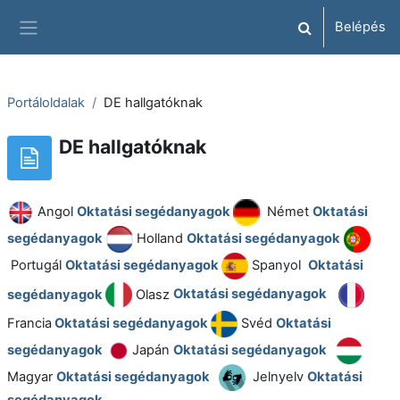
Tovább a fő tartalomhoz
Belépés
Keresési bemene
Oldalpanel
Portáloldalak
DE hallgatóknak
DE hallgatóknak
Angol
Oktatási segédanyagok
Német
Oktatási
segédanyagok
Holland
Oktatási segédanyagok
Portugál
Oktatási segédanyagok
Spanyol
Oktatási
segédanyagok
Olasz
Oktatási segédanyagok
Francia
Oktatási segédanyagok
Svéd
Oktatási
segédanyagok
Japán
Oktatási segédanyagok
Magyar
Oktatási segédanyagok
Jelnyelv
Oktatási
segédanyagok