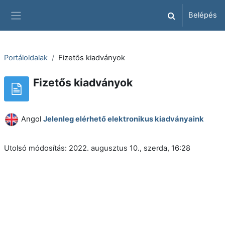
Tovább a fő tartalomhoz
Belépés
Keresési bemene
Oldalpanel
Portáloldalak
Fizetős kiadványok
Fizetős kiadványok
Angol
Jelenleg elérhető elektronikus kiadványaink
Utolsó módosítás: 2022. augusztus 10., szerda, 16:28