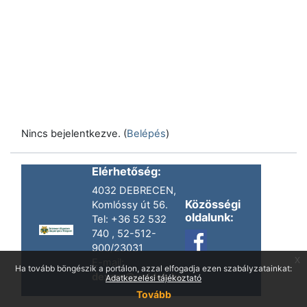
Nincs bejelentkezve. (
Belépés
)
Elérhetőség:
4032 DEBRECEN,
Közösségi
Komlóssy út 56.
oldalunk:
Tel: +36 52 532
740 , 52-512-
900/23031
x
E-mail:
Ha tovább böngészik a portálon, azzal elfogadja ezen szabályzatainkat:
dexam@unideb.hu
Adatkezelési tájékoztató
Tovább